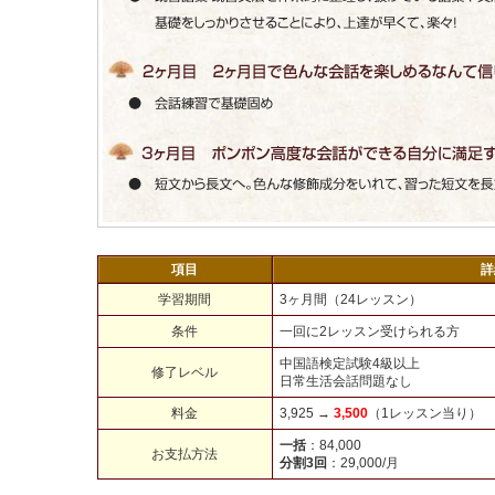
項目
詳
学習期間
3ヶ月間（24レッスン）
条件
一回に2レッスン受けられる方
中国語検定試験4級以上
修了レベル
日常生活会話問題なし
料金
3,925 →
3,500
（1レッスン当り）
一括
：84,000
お支払方法
分割3回
：29,000/月