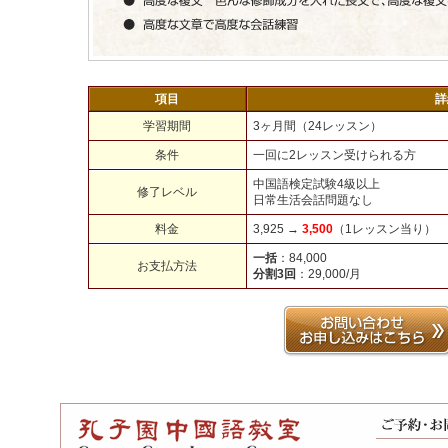
項目
詳
学習期間
3ヶ月間（24レッスン）
条件
一回に2レッスン受けられる方
中国語検定試験4級以上
修了レベル
日常生活会話問題なし
料金
3,925 →
3,500
（1レッスン当り）
一括
：84,000
お支払方法
分割3回
：29,000/月