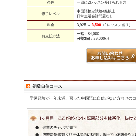
条件
一回に2レッスン受けられる方
中国語検定試験4級以上
修了レベル
日常生活会話問題なし
料金
3,925 →
3,500
（1レッスン当り）
一括
：84,000
お支払方法
分割3回
：29,000/月
初級自信コース
学習経験が一年未満、習った中国語に自信がない方向けの