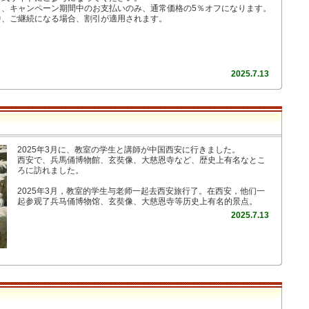
く、キャンペーン期間中のお支払いのみ、通常価格の5％オフになります。
中、ご継続になる場合、割引が適用されます。
2025.7.13
2025年3月に、教室の学生と講師が中国西安に行きました。
西安で、兵馬俑博物館、玄奘像、大慈恩寺など、歴史上有名なとこ
ろに訪れました。
2025年3月，教室的学生与老师一起去西安旅行了。在西安，他们一
起参观了兵马俑博物馆、玄奘像、大慈恩寺等历史上有名的景点。
2025.7.13