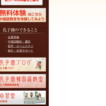
・
企業研修
・
中国語翻訳・通訳
・
留学・ホームステイ
・
旅行・出張サポート