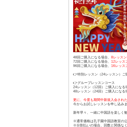
48回ご購入になる場合、
8レッス
72回ご購入になる場合、
12レッ
96回ご購入になる場合、
16レッ
👉特別レッスン（24レッスン）
👉グループレッスンコース
24レッスン（12回）ご購入になる
48レッスン（24回）ご購入になる
更に、今度も期間中新規入会され
今からお試しレッスンを申し込み
新年早々、一緒に中国語を楽しく勉強
※通常価格は孔子園中国語教室の
※分割払いの場合、回数と関係な