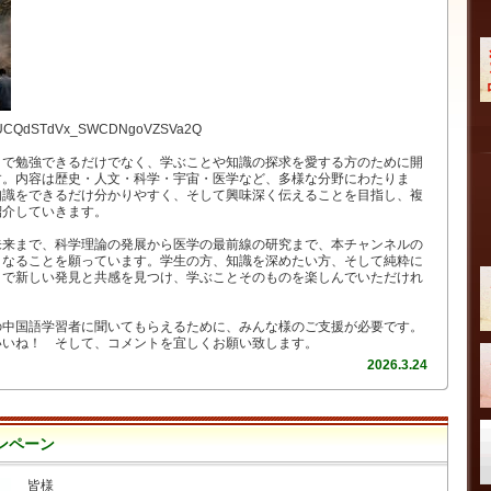
nel/UCQdSTdVx_SWCDNgoVZSVa2Q
きで勉強できるだけでなく、学ぶことや知識の探求を愛する方のために開
す。内容は歴史・人文・科学・宇宙・医学など、多様な分野にわたりま
知識をできるだけ分かりやすく、そして興味深く伝えることを目指し、複
紹介していきます。
未来まで、科学理論の発展から医学の最前線の研究まで、本チャンネルの
となることを願っています。学生の方、知識を深めたい方、そして純粋に
こで新しい発見と共感を見つけ、学ぶことそのものを楽しんでいただけれ
の中国語学習者に聞いてもらえるために、みんな様のご支援が必要です。
いいね！ そして、コメントを宜しくお願い致します。
2026.3.24
ンペーン
皆様