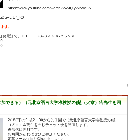
https://www.youtube.com/watch?v=MQlyvxrWoLA
v=qDgVLrL7_K0
ります。
電話で。 TEL ： 0６-６４５６-２５２９
0
0
参加できる）（元北京語言大学准教授の)趙（火韋）宏先生を囲
2/18(日)の午後2：00から孔子園で（元北京語言大学准教授の)趙
（火韋）宏先生を囲むチャット会を開催します。
参加代は無料です。
お時間があればぜひご参加ください。
応募メール：info@kousien.co.jp