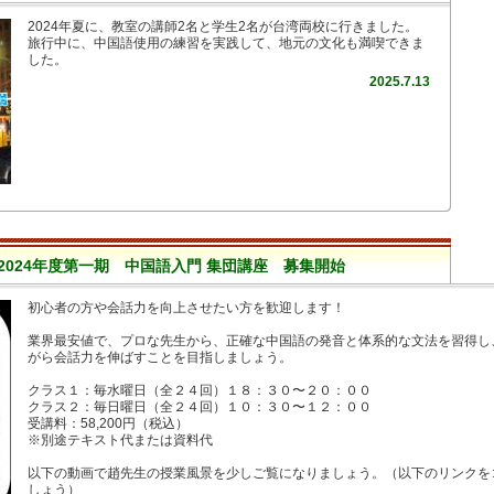
2024年夏に、教室の講師2名と学生2名が台湾両校に行きました。
旅行中に、中国語使用の練習を実践して、地元の文化も満喫できま
した。
2025.7.13
2024年度第一期 中国語入門 集団講座 募集開始
初心者の方や会話力を向上させたい方を歓迎します！
業界最安値で、プロな先生から、正確な中国語の発音と体系的な文法を習得し
がら会話力を伸ばすことを目指しましょう。
クラス１：毎水曜日（全２４回）１８：３０〜２０：００
クラス２：毎日曜日（全２４回）１０：３０〜１２：００
受講料：58,200円（税込）
※別途テキスト代または資料代
以下の動画で趙先生の授業風景を少しご覧になりましょう。（以下のリンクをコ
しょう）