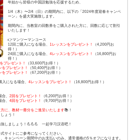
年始から皆様の中国語勉強を応援するため、
1/4（木）〜2/4（日）の期間内に、以下の「2024年度迎春キャンペ
ーン」を盛大実施致します。
期間内に、当教室の回数券をご購入された方に、回数に応じて割引
いたします！
👉マンツーマンコース
12回ご購入になる場合、
1レッスンをプレゼント！
（4,200円お
得！）
24回ご購入になる場合、
4レッスンをプレゼント！
（16,800円お
得！）
ンをプレゼント！
（33,600円お得！）
スンをプレゼント！
（50,400円お得！）
スンをプレゼント！
（67,200円お得！）
ご購入になる場合、
4レッスンをプレゼント！
（16,800円お得！）
場合、
2回をプレゼント！
（6,200円お得！）
場合、
4回をプレゼント！
（9,700円お得！）
た方に、教材一冊分をご進呈いたします
📚！
ましょう！
しましょう！💪💪💪 一起学习汉语吧！
公式サイトにご参考になってください。
く、キャンペーン期間中のお支払いのみ、通常価格の5％オフになります。