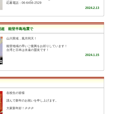
応募電話：06-6456-2529
2024.2.13
円超 能登半島地震で
山川異域，風月同天！
能登地域の早いご復興をお祈りしています！
台湾と日本は永遠の盟友です！
2024.1.15
在校生の皆様
謹んで新年のお祝いを申し上げます。
大家新年好！🎉🎉🎉